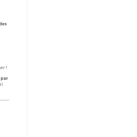
 des
er !
e par
si