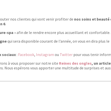
uter nos clientes qui vont venir profiter de
nos soins et beauté
n 6
.
ure-spa
» afin de le rendre encore plus accueillant et confortable.
igne
qui sera disponible courant de l’année, on vous en dira plus le
x sociaux
:
Facebook
,
Instagram
ou
Twitter
pour vous tenir inform
erons à vous proposer
sur notre site
Reines des ongles
, un articl
. Nous espérons vous apporter une multitude de surprises et aus