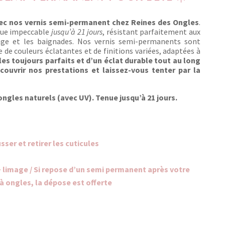
ec nos vernis semi-permanent chez Reines des Ongles
.
nue impeccable
jusqu’à 21 jours
, résistant parfaitement aux
age et les baignades. Nos vernis semi-permanents sont
de couleurs éclatantes et de finitions variées, adaptées à
es toujours parfaits et d’un éclat durable tout au long
couvrir nos prestations et laissez-vous tenter par la
ongles naturels (avec UV). Tenue jusqu’à 21 jours.
ser et retirer les cuticules
 limage /
Si repose d’un semi permanent après votre
à ongles, la dépose est offerte