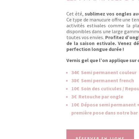
Cet été,
sublimez vos ongles av
Ce type de manucure offre une te
activités estivales comme la pl
disponibles dans une large gamme 
toutes vos envies.
Profitez d’ongl
de la saison estivale. Venez dé
perfection longue durée !
Vernis gel que l’on applique sur 
34€
Semi permanent couleur
38€
Semi permanent french
10€
Soin des cuticules / Repous
3€
Retouche par ongle
10€
Dépose semi permanent +
première pose dans notre bar 
RÉSERVER EN LIGNE