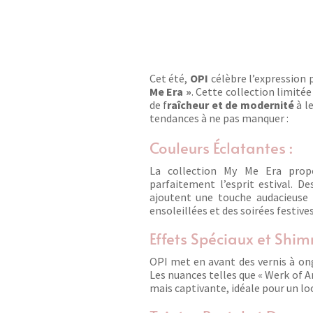
Cet été,
OPI
célèbre l’expression p
Me Era »
. Cette collection limité
de f
raîcheur et de modernité
à le
tendances à ne pas manquer :
Couleurs Éclatantes :
La collection My Me Era prop
parfaitement l’esprit estival. D
ajoutent une touche audacieuse 
ensoleillées et des soirées festives
Effets Spéciaux et Shim
OPI met en avant des vernis à ongl
Les nuances telles que « Werk of Ar
mais captivante, idéale pour un lo