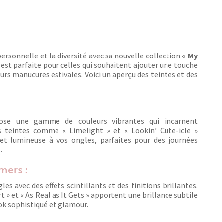
ersonnelle et la diversité avec sa nouvelle collection
« My
e est parfaite pour celles qui souhaitent ajouter une touche
urs manucures estivales. Voici un aperçu des teintes et des
ose une gamme de couleurs vibrantes qui incarnent
es teintes comme « Limelight » et « Lookin’ Cute-icle »
et lumineuse à vos ongles, parfaites pour des journées
.
mers :
es avec des effets scintillants et des finitions brillantes.
t » et « As Real as It Gets » apportent une brillance subtile
ok sophistiqué et glamour.