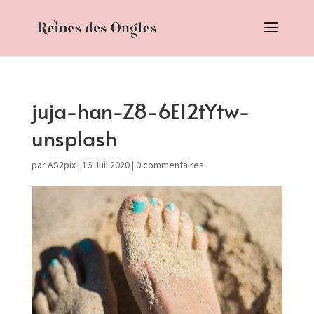
juja-han-Z8-6EI2tYtw-
unsplash
par
AS2pix
|
16 Juil 2020
|
0 commentaires