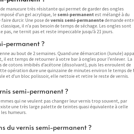
 de manucure très résistante qui permet de garder des ongles
omposé d’un gel acrylique, le
semi-permanent
est mélangé à du
 faire durcir. Une pose de
vernis semi-permanente
demande entr
lassique, il n’a pas besoin de temps de séchage. Les ongles sont
lle pas, ne ternit pas et reste impeccable jusqu’à 21 jours.
mi-permanent ?
yenne au bout de 2 semaines. Quand une démarcation (lunule) appa
 il est temps de retourner à votre bar à ongles pour l’enlever. La
s de cotons imbibés d’acétone (dissolvant), puis les enroulent de
tte opération dure une quinzaine de minutes environ le temps de 
le et d’un bloc polissoir, elle nettoie et retire le reste de vernis.
ernis semi-permanent ?
emmes qui ne veulent pas changer leur vernis trop souvent, par
existe une très large palette de teintes quasi équivalente à celle
et les humeurs.
ons du vernis semi-permanent ?