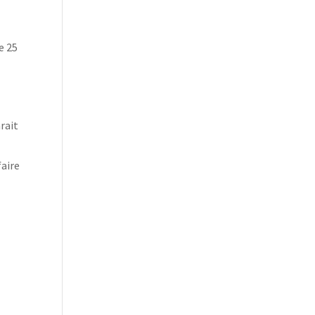
e 25
rait
faire