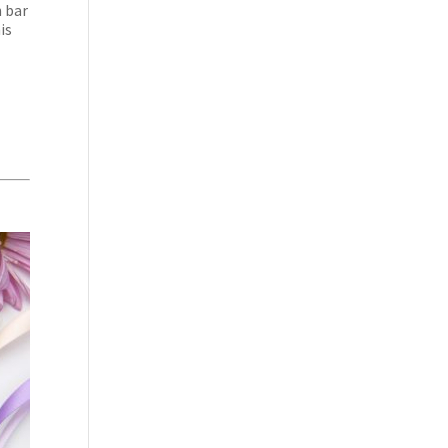
n bar
is