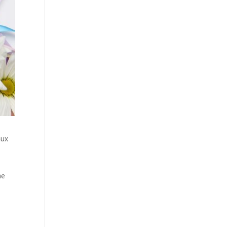
aux
he