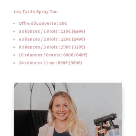
Les Tarifs Spray Tan
Offre découverte : 30€
3 séances / 1 mois : 110€ (
120€
)
6 séances / 2 mois : 220€ (
240€
)
8 séances / 3 mois : 290€ (
320€
)
16 séances / 6 mois : 600€ (
640€
)
24 séances / 1 an : 890€ (
960€
)