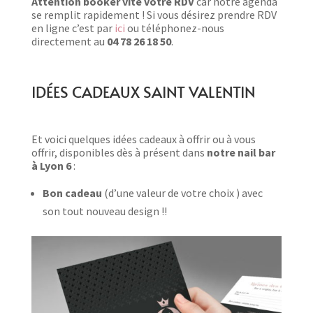
Attention booker vite votre RDV
car notre agenda
se remplit rapidement !
Si vous désirez prendre RDV
en ligne c’est par
ici
ou téléphonez-nous
directement au
04 78 26 18 50
.
IDÉES CADEAUX SAINT VALENTIN
Et voici quelques idées cadeaux à offrir ou à vous
offrir, disponibles dès à présent dans
notre nail bar
à Lyon 6
:
Bon cadeau
(d’une valeur de votre choix ) avec
son tout nouveau design !!