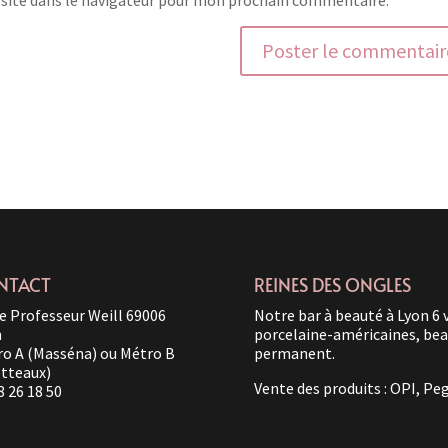
NTACT
REINES DES ONGLES
e Professeur Weill 69006
Notre bar à beauté à Lyon 6 
n
porcelaine-américaines, beau
o A (Masséna) ou Métro B
permanent.
tteaux)
Vente des produits : OPI, Pe
8 26 18 50