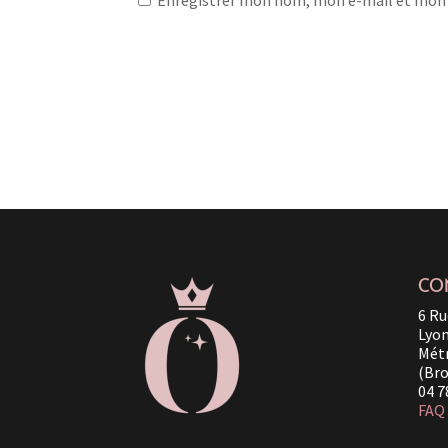
CO
6 Ru
Lyo
Métr
(Bro
04 7
FAQ