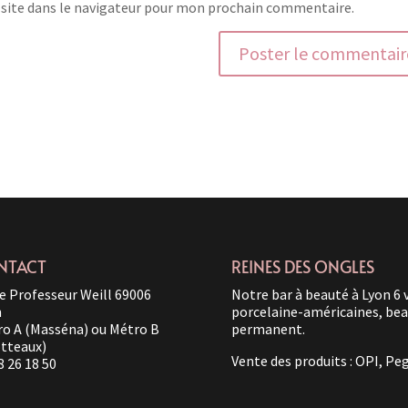
site dans le navigateur pour mon prochain commentaire.
NTACT
REINES DES ONGLES
e Professeur Weill 69006
Notre bar à beauté à Lyon 6 
n
porcelaine-américaines, beau
o A (Masséna) ou Métro B
permanent.
tteaux)
Vente des produits : OPI, Pe
8 26 18 50