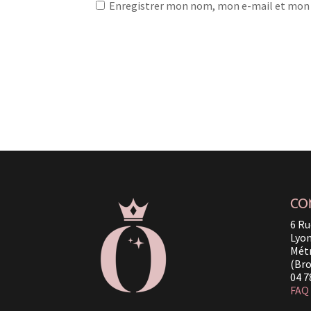
Enregistrer mon nom, mon e-mail et mon 
CO
6 Ru
Lyo
Métr
(Bro
04 7
FAQ