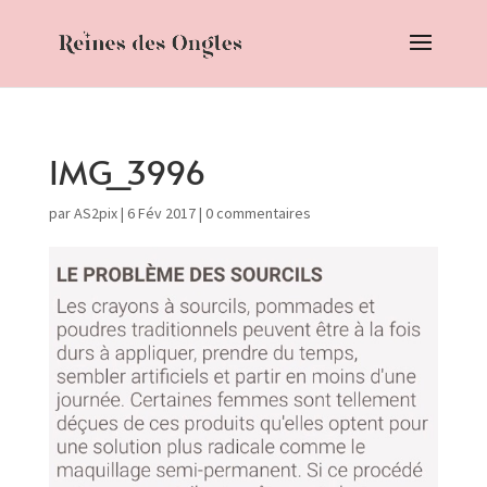
IMG_3996
par
AS2pix
|
6 Fév 2017
|
0 commentaires