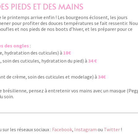
ES PIEDS ET DES MAINS
e le printemps arrive enfin ! Les bourgeons éclosent, les jours
ener pour profiter des douces températures se fait ressentir. Nou
oufles et nos pieds de nos boots d’hiver, et les préparer pour ce
es des ongles
:
, hydratation des cuticules) à
18
€
 soin des cuticules, hydratation du pied) à
34
€
ant de crème, soin des cuticules et modelage) à
34€
 brésilienne, pensez à entretenir vos mains avec un masque (Peg
u soin.
 sur les réseaux sociaux :
Facebook
,
Instagram
ou
Twitter
!