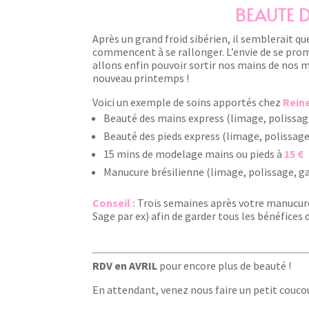
BEAUTE D
Après un grand froid sibérien, il semblerait qu
commencent à se rallonger. L’envie de se prom
allons enfin pouvoir sortir nos mains de nos m
nouveau printemps !
Voici un exemple de soins apportés chez
Rein
Beauté des mains express (limage, polissage
Beauté des pieds express (limage, polissage,
15 mins de modelage mains ou pieds à
15
€
Manucure brésilienne (limage, polissage, g
Conseil :
Trois semaines après votre manucure
Sage par ex) afin de garder tous les bénéfices d
RDV en AVRIL
pour encore plus de beauté !
En attendant, venez nous faire un petit coucou