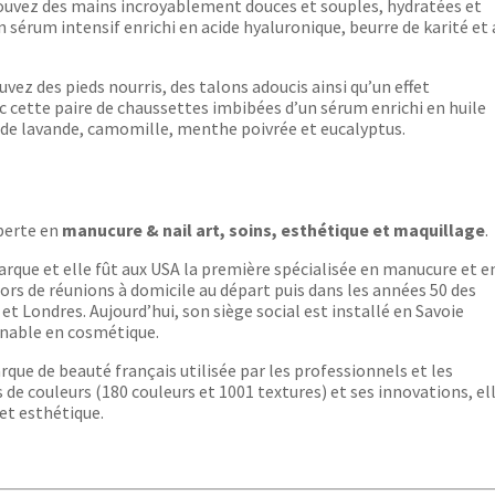
ouvez des mains incroyablement douces et souples, hydratées et
n sérum intensif enrichi en acide hyaluronique, beurre de karité et
vez des pieds nourris, des talons adoucis ainsi qu’un effet
 cette paire de chaussettes imbibées d’un sérum enrichi en huile
ts de lavande, camomille, menthe poivrée et eucalyptus.
perte en
manucure & nail art, soins, esthétique et maquillage
.
arque et elle fût aux USA la première spécialisée en manucure et e
lors de réunions à domicile au départ puis dans les années 50 des
et Londres. Aujourd’hui, son siège social est installé en Savoie
rnable en cosmétique.
que de beauté français utilisée par les professionnels et les
 de couleurs (180 couleurs et 1001 textures) et ses innovations, el
 et esthétique.