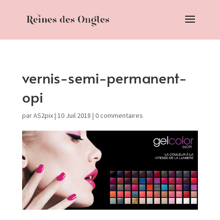
vernis-semi-permanent-
opi
par
AS2pix
|
10 Juil 2018
|
0 commentaires