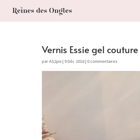
Vernis Essie gel coutur
par
AS2pix
|
9 Déc 2016
|
0 commentaires