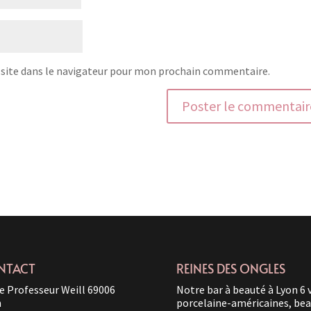
site dans le navigateur pour mon prochain commentaire.
NTACT
REINES DES ONGLES
e Professeur Weill 69006
Notre bar à beauté à Lyon 6 
n
porcelaine-américaines, beau