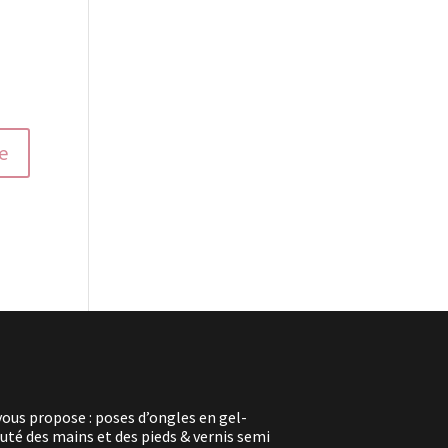
vous propose : poses d’ongles en gel-
té des mains et des pieds & vernis semi