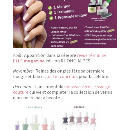
Août
: Apparition dans la célèbre
revue féminine
ELLE magazine
édition RHONE-ALPES
Novembre
: Reines des ongles fête sa premiere
bougie et lance
son 1er concours
pour la célébrer
Décembre
: Lancement du
nouveau vernis Essie gel
couture
qui vient completer la collection de vernis
dans notre bar à beauté